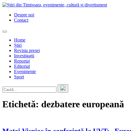
Skip
to
Despre noi
content
Contact
Home
Știri
Revista presei
Investigații
Reportaj
Editorial
Evenimente
Sport
Etichetă:
dezbatere europeană
Matei Vișniec în conferință la UVT: „Europ