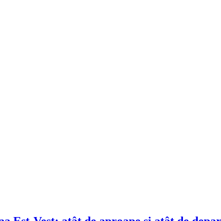
a Est-Vest: atât de aproape și atât de depa