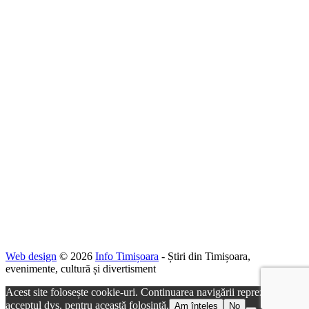
Web design
© 2026
Info Timișoara
- Știri din Timișoara,
evenimente, cultură și divertisment
Acest site folosește cookie-uri. Continuarea navigării reprezintă
acceptul dvs. pentru această folosință.
Am înțeles
No