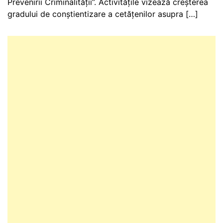
Prevenirii Criminalității”. Activitățile vizează creșterea
gradului de conștientizare a cetățenilor asupra […]