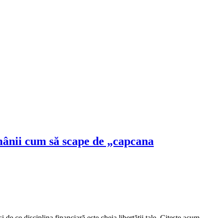
mânii cum să scape de „capcana
de ce disciplina financiară este cheia libertății tale. Citește acum