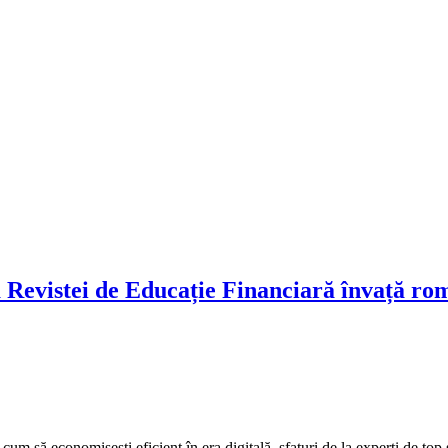
a Revistei de Educație Financiară învață ro
ă economisești eficient în era digitală, sfaturi de la experți de top și 