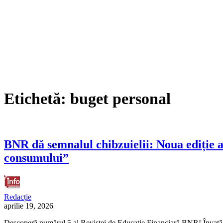
Etichetă:
buget personal
BNR dă semnalul chibzuielii: Noua ediție 
consumului”
Redacție
aprilie 19, 2026
Descoperă numărul 5 al Revistei de Educație Financiară BNR! Învață cum s