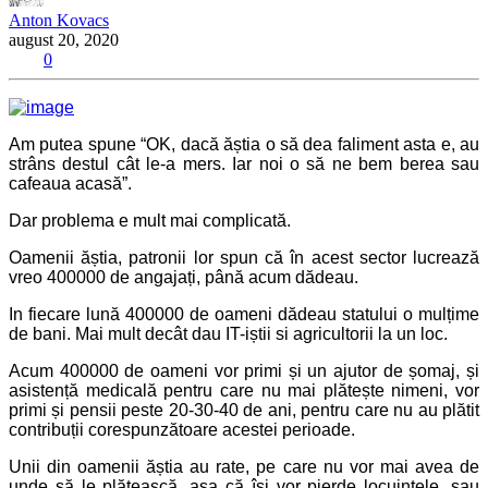
Anton Kovacs
august 20, 2020
0
Am putea spune “OK, dacă ăștia o să dea faliment asta e, au
strâns destul cât le-a mers. Iar noi o să ne bem berea sau
cafeaua acasă”.
Dar problema e mult mai complicată.
Oamenii ăștia, patronii lor spun că în acest sector lucrează
vreo 400000 de angajați, până acum dădeau.
In fiecare lună 400000 de oameni dădeau statului o mulțime
de bani. Mai mult decât dau IT-iștii si agricultorii la un loc.
Acum 400000 de oameni vor primi și un ajutor de șomaj, și
asistență medicală pentru care nu mai plătește nimeni, vor
primi și pensii peste 20-30-40 de ani, pentru care nu au plătit
contribuții corespunzătoare acestei perioade.
Unii din oamenii ăștia au rate, pe care nu vor mai avea de
unde să le plătească, așa că își vor pierde locuințele, sau