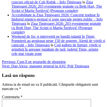
concurs oficial de Cub Rubik – Info Timișoara
la
Ziua
Timișoarei 2026: 203 evenimente gratuite cu Beth Hart, The
Script și Marija Šerifović (Program complet)
Accesibilitate la Ziua Timișoarei 2026: Concerte traduse în
limbajul mimico-gestual și zone speciale pentru public – Info
Timișoara
la
Ziua Timișoarei 2026: 203 evenimente gratuite
cu Beth Hart, The Script și Marija Šerifović (Program
complet)
Weekend de foc și intervenții pe bandă rulantă în Timiș:
Pompierii au gestionat peste 150 de urgențe. Alertă de vijelii și
caniculă – Info Timișoara
la
Cod galben de furtuni, vijelii și
grindină în aproape jumătate de țară: județul Timiș, printre
cele mai vizate zone
Navigare
Previous:
Cum îi pe grupurile de shopping
Next:
Dan Alexa, manager general la ASU Poli Timişoara
în
articole
Lasă un răspuns
Adresa ta de email nu va fi publicată.
Câmpurile obligatorii sunt
marcate cu
*
Comentariu
*