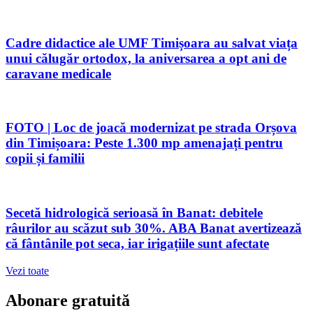
Cadre didactice ale UMF Timișoara au salvat viața
unui călugăr ortodox, la aniversarea a opt ani de
caravane medicale
FOTO | Loc de joacă modernizat pe strada Orșova
din Timișoara: Peste 1.300 mp amenajați pentru
copii și familii
Secetă hidrologică serioasă în Banat: debitele
râurilor au scăzut sub 30%. ABA Banat avertizează
că fântânile pot seca, iar irigațiile sunt afectate
Vezi toate
Abonare gratuită