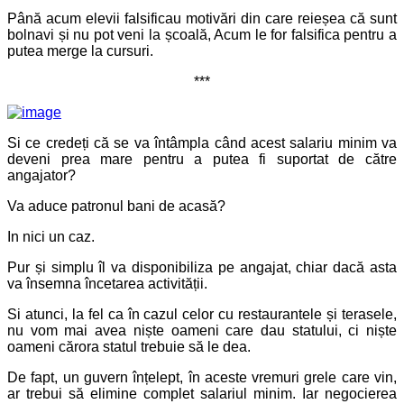
Până acum elevii falsificau motivări din care reieșea că sunt
bolnavi și nu pot veni la școală, Acum le for falsifica pentru a
putea merge la cursuri.
***
Si ce credeți că se va întâmpla când acest salariu minim va
deveni prea mare pentru a putea fi suportat de către
angajator?
Va aduce patronul bani de acasă?
In nici un caz.
Pur și simplu îl va disponibiliza pe angajat, chiar dacă asta
va însemna încetarea activității.
Si atunci, la fel ca în cazul celor cu restaurantele și terasele,
nu vom mai avea niște oameni care dau statului, ci niște
oameni cărora statul trebuie să le dea.
De fapt, un guvern înțelept, în aceste vremuri grele care vin,
ar trebui să elimine complet salariul minim. Iar negocierea