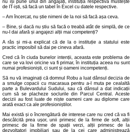
nu își pune unul din angajați, instituția respectivă mustește
de IT-iști, să facă un tabel în Excel cu datele respective.
– Am încercat, nu știe nimeni de la noi să facă așa ceva.
– Bine, și dacă nu știu să facă o treabă atât de simplă, de ce
nu-I dai afară și angajezi alții mai competenți?
A râs și mi-a explicat că de la o instituție a statului este
practic imposibil să dai pe cineva afară.
Cred că în ciuda bunelor intenții, aceasta este problema de
care se va lovi oricine va fi primar, în instituția aceea nu sunt
numai profesioniști, ci sunt și oameni incompetenți.
Să nu vă imaginați că domnul Robu a luat dânsul decizia de
a smulge copacii cu macaraua pentru a-I muta pe cealaltă
parte a Bulevardului Sudului, sau că dânsul a dat indicații
cum să se placheze soclurile din Parcul Central. Aceste
decizii au fost luate de niște oameni care au diplome care
arată exact ca ale profesioniștilor.
Mai există și o încrengătură de interese care nu cred că va fi
descâlcită prea ușor, unii primesc de la firme de soft, alții
primesc de la firme de spații verzi, alții primesc de la
dezvoltatori imobiliari sau de la cei care administrează