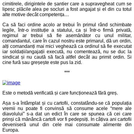
cimitirele, dirigintele de șantier care a supravegheat cum se
lipesc plăcile alea pe socluri a fost angajat și el din cu totul
alte motive decât competența…
Ca să faci ordine acolo ar trebui în primul rând schimbate
legile, într-o instituție a statului, ca și într-o firmă privată,
regimul ar trebui să fie asemănător cu unul militar,
comandantul, care în cazul nostru este primarul, dă un ordin,
alți comandanți mai mici veghează ca ordinul să fie executat
iar soldații/angajații execută, nu comentează, nu se duc la
sindicat și nu caută să facă altfel decât au primit ordin. Si
cine fură sau greșește este pus la zid.
***
Este o metodă verificată și care funcționează fără greș.
Așa s-a întâmplat și cu cartofii, constatându-se că populația
vremii nu poate fi convinsă să consume acele “mere ale
diavolului” s-a dat un edict în care se spunea că cei care
prinși că mănâncă cartofi vor fi pedepsiți. In câțiva ani cartofii
deveniseră unul din cele mai consumate alimente din
Europa.