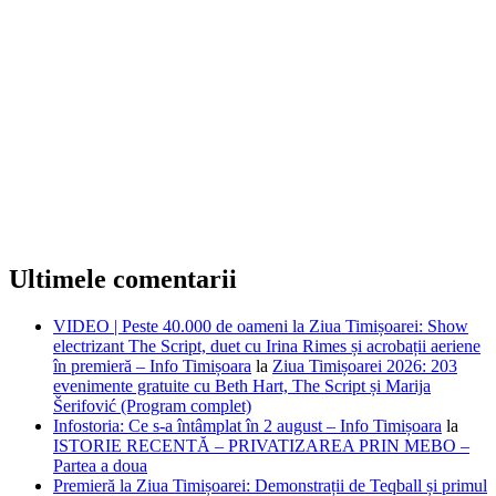
Ultimele comentarii
VIDEO | Peste 40.000 de oameni la Ziua Timișoarei: Show
electrizant The Script, duet cu Irina Rimes și acrobații aeriene
în premieră – Info Timișoara
la
Ziua Timișoarei 2026: 203
evenimente gratuite cu Beth Hart, The Script și Marija
Šerifović (Program complet)
Infostoria: Ce s-a întâmplat în 2 august – Info Timișoara
la
ISTORIE RECENTĂ – PRIVATIZAREA PRIN MEBO –
Partea a doua
Premieră la Ziua Timișoarei: Demonstrații de Teqball și primul