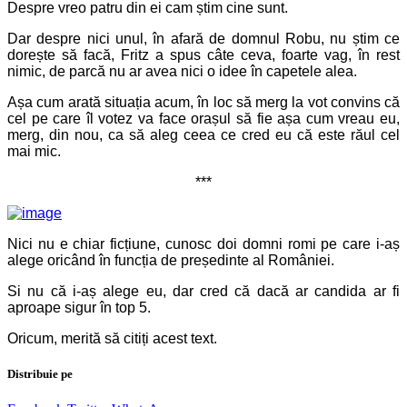
Despre vreo patru din ei cam știm cine sunt.
Dar despre nici unul, în afară de domnul Robu, nu știm ce
dorește să facă, Fritz a spus câte ceva, foarte vag, în rest
nimic, de parcă nu ar avea nici o idee în capetele alea.
Așa cum arată situația acum, în loc să merg la vot convins că
cel pe care îl votez va face orașul să fie așa cum vreau eu,
merg, din nou, ca să aleg ceea ce cred eu că este răul cel
mai mic.
***
Nici nu e chiar ficțiune, cunosc doi domni romi pe care i-aș
alege oricând în funcția de președinte al României.
Si nu că i-aș alege eu, dar cred că dacă ar candida ar fi
aproape sigur în top 5.
Oricum, merită să citiți acest text.
Distribuie pe