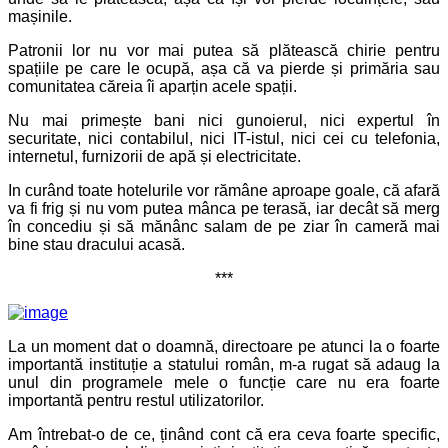
mașinile.
Patronii lor nu vor mai putea să plătească chirie pentru
spațiile pe care le ocupă, așa că va pierde și primăria sau
comunitatea căreia îi aparțin acele spații.
Nu mai primește bani nici gunoierul, nici expertul în
securitate, nici contabilul, nici IT-istul, nici cei cu telefonia,
internetul, furnizorii de apă și electricitate.
In curând toate hotelurile vor rămâne aproape goale, că afară
va fi frig și nu vom putea mânca pe terasă, iar decât să merg
în concediu și să mănânc salam de pe ziar în cameră mai
bine stau dracului acasă.
***
La un moment dat o doamnă, directoare pe atunci la o foarte
importantă instituție a statului român, m-a rugat să adaug la
unul din programele mele o funcție care nu era foarte
importantă pentru restul utilizatorilor.
Am întrebat-o de ce, ținând cont că era ceva foarte specific,