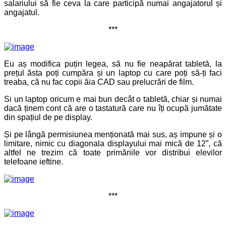
salariului să fie ceva la care participă numai angajatorul și
angajatul.
***
Eu aș modifica puțin legea, să nu fie neapărat tabletă, la
prețul ăsta poți cumpăra și un laptop cu care poți să-ți faci
treaba, că nu fac copii ăia CAD sau prelucrări de film.
Si un laptop oricum e mai bun decât o tabletă, chiar și numai
dacă ținem cont că are o tastatură care nu îți ocupă jumătate
din spațiul de pe display.
Și pe lângă permisiunea menționată mai sus, aș impune și o
limitare, nimic cu diagonala displayului mai mică de 12”, că
altfel ne trezim că toate primăriile vor distribui elevilor
telefoane ieftine.
***