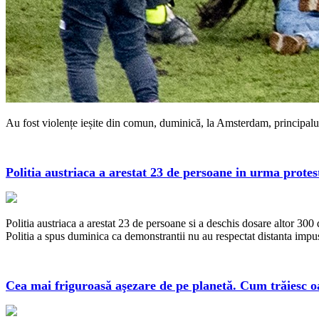
Au fost violențe ieșite din comun, duminică, la Amsterdam, principalul
Politia austriaca a arestat 23 de persoane in urma protes
Politia austriaca a arestat 23 de persoane si a deschis dosare altor 30
Politia a spus duminica ca demonstrantii nu au respectat distanta impusa 
Cea mai friguroasă aşezare de pe planetă. Cum trăiesc o