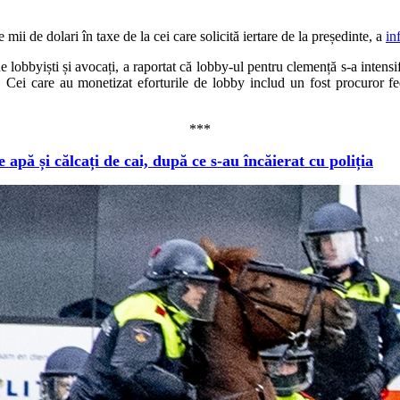
mii de dolari în taxe de la cei care solicită iertare de la președinte, a
in
e lobbyiști și avocați, a raportat că lobby-ul pentru clemență s-a intens
. Cei care au monetizat eforturile de lobby includ un fost procuror fed
***
apă și călcați de cai, după ce s-au încăierat cu poliția