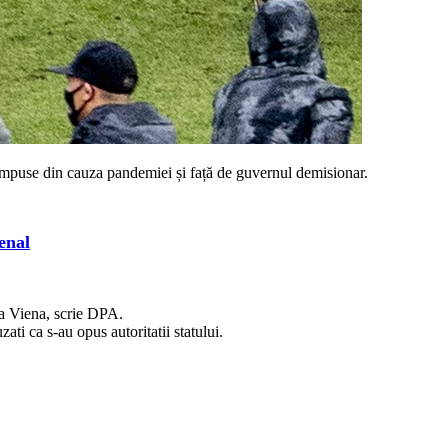
 impuse din cauza pandemiei și față de guvernul demisionar.
enal
la Viena, scrie DPA.
ati ca s-au opus autoritatii statului.