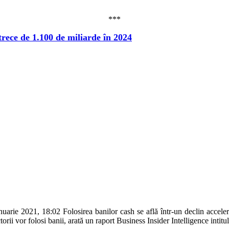
***
 trece de 1.100 de miliarde în 2024
e 2021, 18:02 Folosirea banilor cash se află într-un declin accelerat, 
orii vor folosi banii, arată un raport Business Insider Intelligence inti