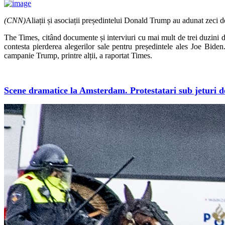
(CNN)
Aliații și asociații președintelui Donald Trump au adunat zeci de 
The Times, citând documente și interviuri cu mai mult de trei duzini d
contesta pierderea alegerilor sale pentru președintele ales Joe Biden
campanie Trump, printre alții, a raportat Times.
Scene dramatice la Amsterdam. Protestatari sub jeturi de 