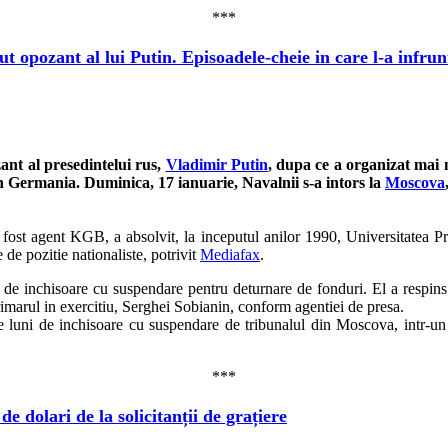
***
t opozant al lui Putin. Episoadele-cheie in care l-a infrun
zant al presedintelui rus,
Vladimir Putin
, dupa ce a organizat mai m
in Germania. Duminica, 17 ianuarie, Navalnii s-a intors la
Moscova
s, fost agent KGB, a absolvit, la inceputul anilor 1990, Universitatea P
 de pozitie nationaliste, potrivit
Mediafax
.
ni de inchisoare cu suspendare pentru deturnare de fonduri. El a respins 
imarul in exercitiu, Serghei Sobianin, conform agentiei de presa.
ase luni de inchisoare cu suspendare de tribunalul din Moscova, intr-
***
 dolari de la solicitanții de grațiere