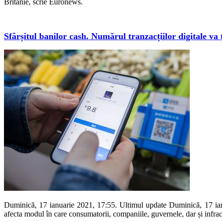
Britanie, scrie Euronews.
Sfârșitul banilor cash. Numărul tranzacțiilor digitale va
Duminică, 17 ianuarie 2021, 17:55. Ultimul update Duminică, 17 ianuari
afecta modul în care consumatorii, companiile, guvernele, dar și infract