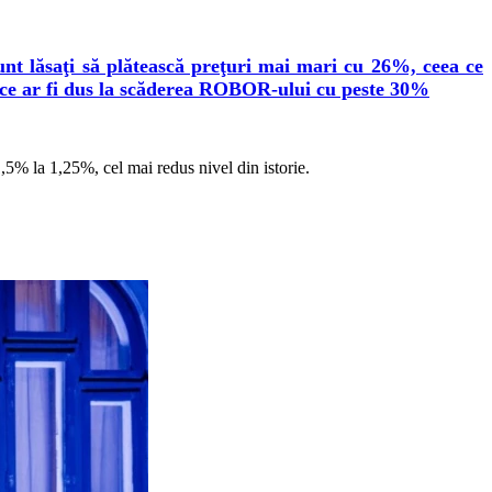
nt lăsaţi să plătească preţuri mai mari cu 26%, ceea ce
ea ce ar fi dus la scăderea ROBOR-ului cu peste 30%
1,5% la 1,25%, cel mai redus nivel din istorie.