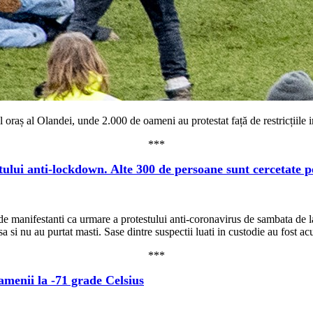
 oraș al Olandei, unde 2.000 de oameni au protestat față de restricțiile
***
tului anti-lockdown. Alte 300 de persoane sunt cercetate p
0 de manifestanti ca urmare a protestului anti-coronavirus de sambata de 
si nu au purtat masti. Sase dintre suspectii luati in custodie au fost acuz
***
amenii la -71 grade Celsius