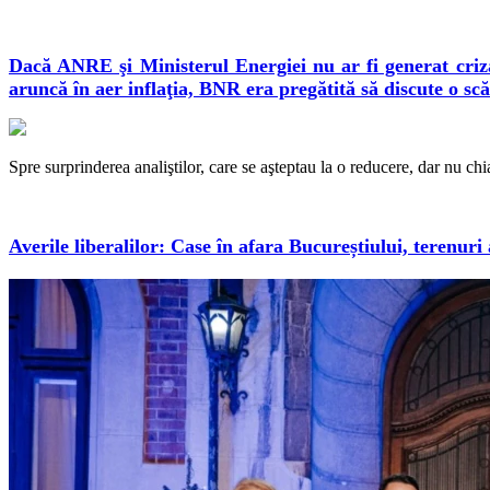
Dacă ANRE şi Ministerul Energiei nu ar fi generat criza
aruncă în aer inflaţia, BNR era pregătită să discute o s
Spre surprinderea analiştilor, care se aşteptau la o reducere, dar nu c
Averile liberalilor: Case în afara Bucureștiului, terenuri