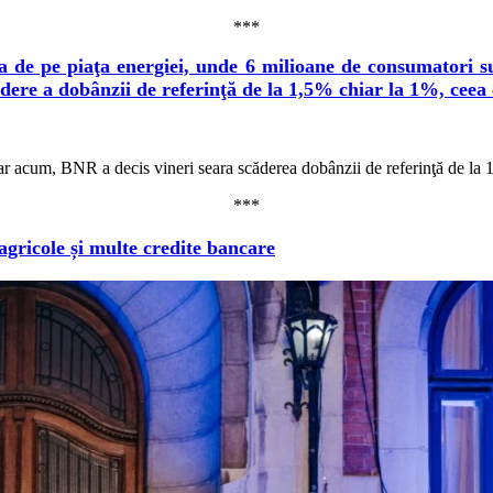
***
 de pe piaţa energiei, unde 6 milioane de consumatori su
cădere a dobânzii de referinţă de la 1,5% chiar la 1%, ce
hiar acum, BNR a decis vineri seara scăderea dobânzii de referinţă de la 
***
 agricole și multe credite bancare