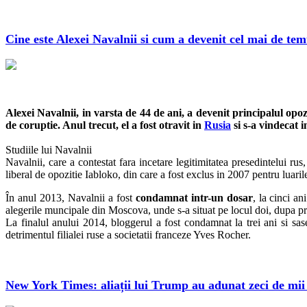
Cine este Alexei Navalnii si cum a devenit cel mai de temu
Alexei Navalnii, in varsta de 44 de ani, a devenit principalul opo
de coruptie. Anul trecut, el a fost otravit in
Rusia
si s-a vindecat 
Studiile lui Navalnii
Navalnii, care a contestat fara incetare legitimitatea presedintelui ru
liberal de opozitie Iabloko, din care a fost exclus in 2007 pentru luarile
În anul 2013, Navalnii a fost
condamnat intr-un dosar
, la cinci a
alegerile muncipale din Moscova, unde s-a situat pe locul doi, dupa pr
La finalul anului 2014, bloggerul a fost condamnat la trei ani si s
detrimentul filialei ruse a societatii franceze Yves Rocher.
New York Times: aliații lui Trump au adunat zeci de mii de