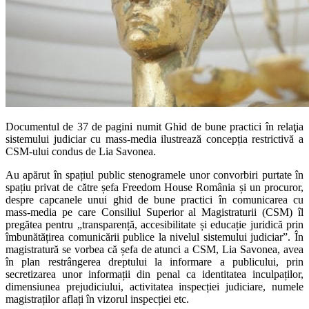
Documentul de 37 de pagini numit Ghid de bune practici în relaţia
sistemului judiciar cu mass-media ilustrează concepția restrictivă a
CSM-ului condus de Lia Savonea.
Au apărut în spațiul public stenogramele unor convorbiri purtate în
spațiu privat de către șefa Freedom House România și un procuror,
despre capcanele unui ghid de bune practici în comunicarea cu
mass-media pe care Consiliul Superior al Magistraturii (CSM) îl
pregătea pentru „transparență, accesibilitate și educație juridică prin
îmbunătățirea comunicării publice la nivelul sistemului judiciar”. În
magistratură se vorbea că șefa de atunci a CSM, Lia Savonea, avea
în plan restrângerea dreptului la informare a publicului, prin
secretizarea unor informații din penal ca identitatea inculpaților,
dimensiunea prejudiciului, activitatea inspecției judiciare, numele
magistraților aflați în vizorul inspecției etc.