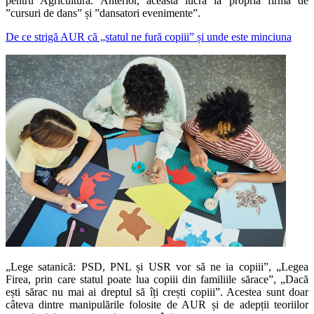
pentru Agricultură. Anterior, aceasta lucra la propria firmă de
”cursuri de dans” și ”dansatori evenimente”.
De ce strigă AUR că „statul ne fură copiii” și unde este minciuna
„Lege satanică: PSD, PNL și USR vor să ne ia copiii”, „Legea
Firea, prin care statul poate lua copiii din familiile sărace”, „Dacă
ești sărac nu mai ai dreptul să îți crești copiii”. Acestea sunt doar
câteva dintre manipulările folosite de AUR și de adepții teoriilor