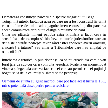
Demarează construcția parcării din spatele magazinului Bega.
Totuși, mă întreb, faptul că acea parcare nu a fost construită în urmă
cu o mulțime de ani a adus pagube imense orașului, din parcarea
aceea comunitatea ar fi putut câștiga o mulțime de bani.
Chiar nu plătește nimeni paguba asta? Primăria a făcut ceva în
sensul ăsta, de exemplu să blocheze conturile judecătorilor care au
dat niște hotărâri nedrepte favorizând astfel spolierea averii orașului,
a noastră a tuturor? Sau chiar a Tribunalelor care i-au angajat pe
oamenii ăia?
Intrebarea e retorică, o pun doar așa, ca să nu creadă ăia care ne-au
furat țăra de sub cur că îi vom uita vreodată. Poate la un moment dat
vine ea și legea aia care va face ca cei care au permis ca cei puțini și
bogați să ia de la cei mulți și săraci să fie pedepsiți.
Oamenii de știință au găsit microbi care pot face acest lucru la 15C,
într-o potențială descoperire pentru reciclare