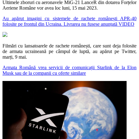
Ultimele zboruri cu aeronavele MiG-21 LanceR din dotarea Forțelor
Aeriene Române vor avea loc luni, 15 mai 2023.
Au apărut imagini cu sistemele de rachete românești APR-40
folosite pe frontul din Ucraina. Livrarea nu fusese anunțată VIDEO
Filmări cu lansatoarele de rachete românești, care sunt deja folosite
de armata ucraineană pe câmpul de luptă, au apărut pe Twitter,
marți, 9 mai.
Armata Română vrea servicii de comunicații Starlink de la Elon
Musk sau de la companii cu oferte similare