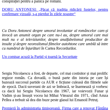
conspirației pentru a panica pe români.
DORU ANTONESI: „Păcat că tradiția ridicării fustelor, pentru
confirmare vizuală, s-a pierdut în zilele noastre“
Cu Doru Antonesi despre umorul involuntar al româncelor care-și
invocă un anumit organ pe care nu-l au, despre umorul care mai
mult nu e al televiziunilor, despre analfabetismul producător de
insulte și despre neorealismul filmelor autohtone care umblă să intre
cu numărul de înjurături în
Cartea Recordurilor.
Un comisar acuză la Partid și toarnă la Securitate
Sergiu Nicolaescu a fost, de departe, cel mai costisitor și mai prolific
regizor român. Ca dovadă, o bună parte din istoria pe care își
bazează succesul partide ca AUR e ficțiune culeasă din filmele sale
de epocă. Dacii suverani de azi se îmbracă, se înarmează și vorbesc
ca dacii lui Sergiu Nicolaescu din 1967, iar voievozii Funar și
Vadim și-au însușit vocea lui Mihai Viteazul din 1971, cînd Amza
Pellea a trebuit să dea din buze peste glasul lui Emanoil Petruț.
Premieră în administraţia timişoreană. Firma care a renovat Fântâna