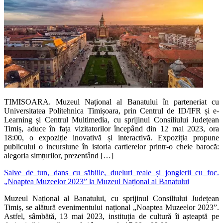
TIMISOARA. Muzeul Național al Banatului în parteneriat cu
Universitatea Politehnica Timișoara, prin Centrul de ID/IFR și e-
Learning și Centrul Multimedia, cu sprijinul Consiliului Județean
Timiș, aduce în fața vizitatorilor începând din 12 mai 2023, ora
18:00, o expoziție inovativă și interactivă. Expoziția propune
publicului o incursiune în istoria cartierelor printr-o cheie barocă:
alegoria simțurilor, prezentând […]
Salve de tun, dans cu săbiile, dueluri reale și jonglerii cu foc.
„Noaptea Muzeelor 2023” la Muzeul Național al Banatului
Muzeul Național al Banatului, cu sprijinul Consiliului Județean
Timiș, se alătură evenimentului național „Noaptea Muzeelor 2023”.
Astfel, sâmbătă, 13 mai 2023, instituția de cultură îi așteaptă pe