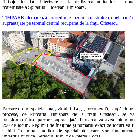
finisaje, instalatii interioare si la realizarea utilitatilor la noua
maternitate a Spitalului Judetean Timisoara.
TIMPARK demarează procedurile pentru construirea unei parcări
supraetajate pe terenul central recuperat de la fraţii Cristescu
Parcarea din spatele magazinului Bega, recuperată, după lungi
procese, de Primăria Timişoara de la fraţii Cristescu, se va
transforma într-o parcare supraetajată. Parcarea va avea minimum
250 de locuri. Regimul de înălțime și numărul exact de locuri va fi
stabilit în urma studiilor de specialitate, care vor fundamenta
investiția publică. Serviciul Public de Interes Local
…