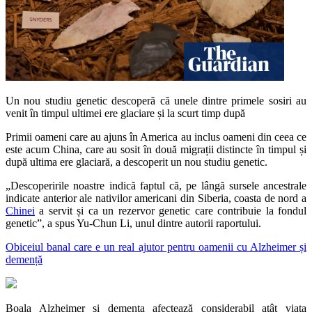
Un nou studiu genetic descoperă că unele dintre primele sosiri au
venit în timpul ultimei ere glaciare și la scurt timp după
Primii oameni care au ajuns în America au inclus oameni din ceea ce
este acum China, care au sosit în două migrații distincte în timpul și
după ultima ere glaciară, a descoperit un nou studiu genetic.
„Descoperirile noastre indică faptul că, pe lângă sursele ancestrale
indicate anterior ale nativilor americani din Siberia, coasta de nord a
Chinei
a servit și ca un rezervor genetic care contribuie la fondul
genetic”, a spus Yu-Chun Li, unul dintre autorii raportului.
Obiceiul banal care e un real ajutor pentru oamenii cu Alzheimer și
demență
Boala Alzheimer și demența afectează considerabil atât viața