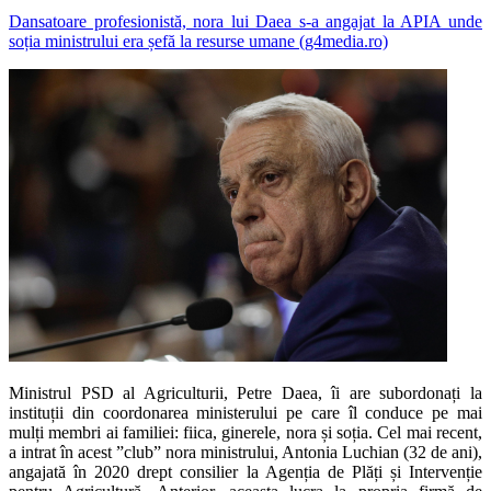
Dansatoare profesionistă, nora lui Daea s-a angajat la APIA unde
soția ministrului era șefă la resurse umane (g4media.ro)
Ministrul PSD al Agriculturii, Petre Daea, îi are subordonați la
instituții din coordonarea ministerului pe care îl conduce pe mai
mulți membri ai familiei: fiica, ginerele, nora și soția. Cel mai recent,
a intrat în acest ”club” nora ministrului, Antonia Luchian (32 de ani),
angajată în 2020 drept consilier la Agenția de Plăți și Intervenție