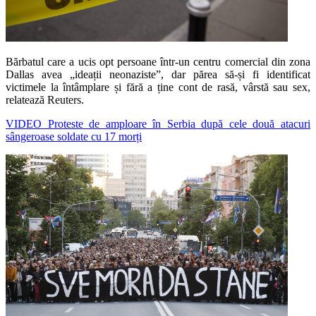
Bărbatul care a ucis opt persoane într-un centru comercial din zona
Dallas avea „ideații neonaziste”, dar părea să-și fi identificat
victimele la întâmplare și fără a ține cont de rasă, vârstă sau sex,
relatează Reuters.
VIDEO Proteste de amploare în Serbia după cele două atacuri
sângeroase soldate cu 17 morți