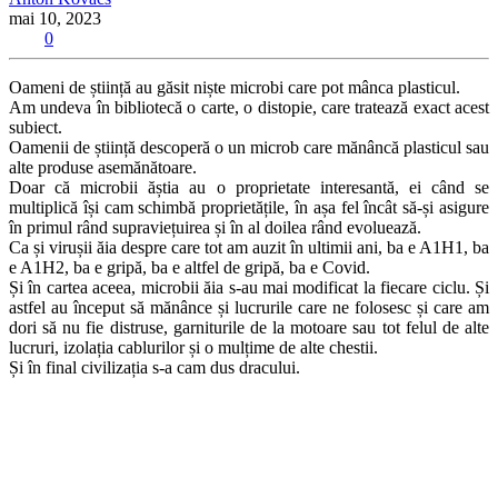
mai 10, 2023
0
Oameni de știință au găsit niște microbi care pot mânca plasticul.
Am undeva în bibliotecă o carte, o distopie, care tratează exact acest
subiect.
Oamenii de știință descoperă o un microb care mănâncă plasticul sau
alte produse asemănătoare.
Doar că microbii ăștia au o proprietate interesantă, ei când se
multiplică își cam schimbă proprietățile, în așa fel încât să-și asigure
în primul rând supraviețuirea și în al doilea rând evoluează.
Ca și virușii ăia despre care tot am auzit în ultimii ani, ba e A1H1, ba
e A1H2, ba e gripă, ba e altfel de gripă, ba e Covid.
Și în cartea aceea, microbii ăia s-au mai modificat la fiecare ciclu. Și
astfel au început să mănânce și lucrurile care ne folosesc și care am
dori să nu fie distruse, garniturile de la motoare sau tot felul de alte
lucruri, izolația cablurilor și o mulțime de alte chestii.
Și în final civilizația s-a cam dus dracului.