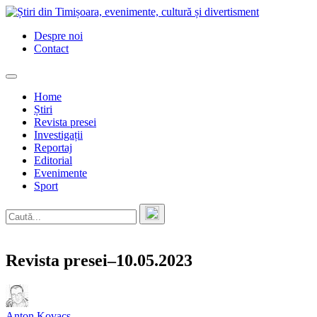
Skip
to
Despre noi
content
Contact
Home
Știri
Revista presei
Investigații
Reportaj
Editorial
Evenimente
Sport
Revista presei–10.05.2023
Anton Kovacs