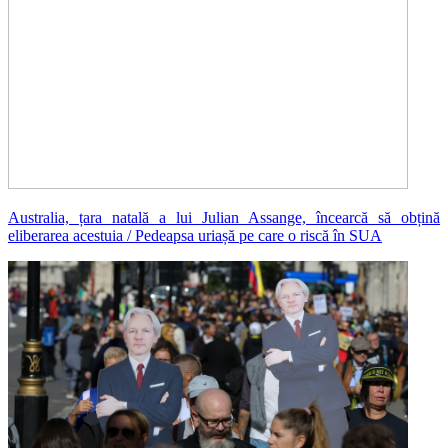
Australia, țara natală a lui Julian Assange, încearcă să obțină
eliberarea acestuia / Pedeapsa uriașă pe care o riscă în SUA