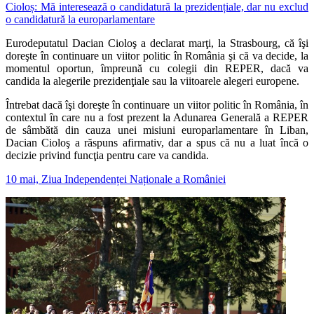
Cioloș: Mă interesează o candidatură la prezidențiale, dar nu exclud
o candidatură la europarlamentare
Eurodeputatul Dacian Cioloş a declarat marţi, la Strasbourg, că îşi
doreşte în continuare un viitor politic în România şi că va decide, la
momentul oportun, împreună cu colegii din REPER, dacă va
candida la alegerile prezidenţiale sau la viitoarele alegeri europene.
Întrebat dacă îşi doreşte în continuare un viitor politic în România, în
contextul în care nu a fost prezent la Adunarea Generală a REPER
de sâmbătă din cauza unei misiuni europarlamentare în Liban,
Dacian Cioloş a răspuns afirmativ, dar a spus că nu a luat încă o
decizie privind funcţia pentru care va candida.
10 mai, Ziua Independenței Naționale a României