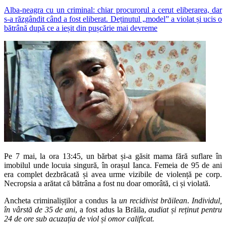
Alba-neagra cu un criminal: chiar procurorul a cerut eliberarea, dar
s-a răzgândit când a fost eliberat. Deținutul „model” a violat și ucis o
bătrână după ce a ieșit din pușcărie mai devreme
Pe 7 mai, la ora 13:45, un bărbat și-a găsit mama fără suflare în
imobilul unde locuia singură, în orașul Ianca. Femeia de 95 de ani
era complet dezbrăcată și avea urme vizibile de violență pe corp.
Necropsia a arătat că bătrâna a fost nu doar omorâtă, ci și violată.
Ancheta criminalișților a condus la
un recidivist brăilean
.
Individul,
în vârstă de 35 de ani
, a fost adus la Brăila,
audiat și reținut pentru
24 de ore sub acuzația de viol și omor calificat.