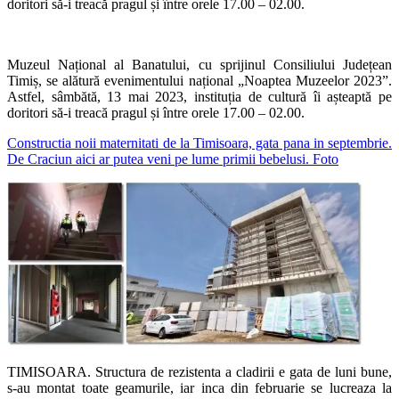
doritori să-i treacă pragul și între orele 17.00 – 02.00.
Muzeul Național al Banatului, cu sprijinul Consiliului Județean
Timiș, se alătură evenimentului național „Noaptea Muzeelor 2023”.
Astfel, sâmbătă, 13 mai 2023, instituția de cultură îi așteaptă pe
doritori să-i treacă pragul și între orele 17.00 – 02.00.
Constructia noii maternitati de la Timisoara, gata pana in septembrie.
De Craciun aici ar putea veni pe lume primii bebelusi. Foto
TIMISOARA. Structura de rezistenta a cladirii e gata de luni bune,
s-au montat toate geamurile, iar inca din februarie se lucreaza la