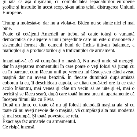
Și iată că așa dușmanii, cu complicitatea lepădăturilor europene
școlite și instruite în acest scop, și-au atins țelul, distrugerea Uniunii
Europene.
Trump a molestat-o, dar nu a violat-o, Biden nu se simte nici el mai
bine.
Poate că cetățenii Americii ar trebui să caute totuși o variantă
democratică de alegere a unui președinte care nu este o marionetă a
sistemului format din oameni buni de închis într-un balamuc, a
mafioților și a producătorilor și a traficanților de armament.
Imaginați-vă că vă cumpărați o mașină, Nu aveți unde să mergeți,
dar în așteptarea momentului în care poate o veți folosi vă jucați cu
ea în parcare, cum făceau unii pe vremea lui Ceaușescu când aveau
mașină dar nu aveau benzină. În fiecare duminică după-amiază
coborau la ea, îi deschideau capota, se uitau două-trei ore la ce este
acolo înăuntru, mai venea și câte un vecin să se uite și el, mai o
berică și se făcea seară, după care toată lumea urca în apartamente că
începea filmul ăla cu Elvis.
După un timp, cu toate că nu ați folosit niciodată mașina aia, și cu
toate că nu aveți nevoie de o mașină, vă cumpărați alta mai modernă
și mai scumpă. Și toată povestea se reia.
Exact așa fac armatele cu armamentul.
Ce risipă imensă.