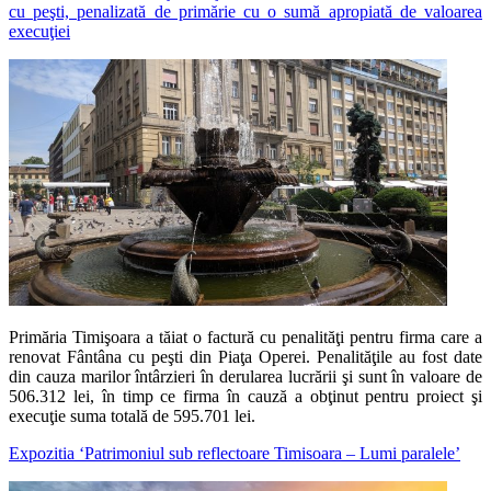
cu peşti, penalizată de primărie cu o sumă apropiată de valoarea
execuţiei
Primăria Timişoara a tăiat o factură cu penalităţi pentru firma care a
renovat Fântâna cu peşti din Piaţa Operei. Penalităţile au fost date
din cauza marilor întârzieri în derularea lucrării şi sunt în valoare de
506.312 lei, în timp ce firma în cauză a obţinut pentru proiect şi
execuţie suma totală de 595.701 lei.
Expozitia ‘Patrimoniul sub reflectoare Timisoara – Lumi paralele’