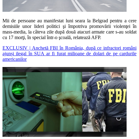
Mii de persoane au manifestat luni seara la Belgrad pentru a cere
demisiile unor lideri politici şi împotriva promovării violenţei în
mass-media, la câteva zile după două atacuri armate care s-au soldat
cu 17 morţi, în special într-o şcoală, relatează AFP.
EXCLUSIV | Anchetă FBI în România, după ce infractori români
ajunși ilegal în SUA ar fi furat milioane de dolari de pe cardurile
americanilor