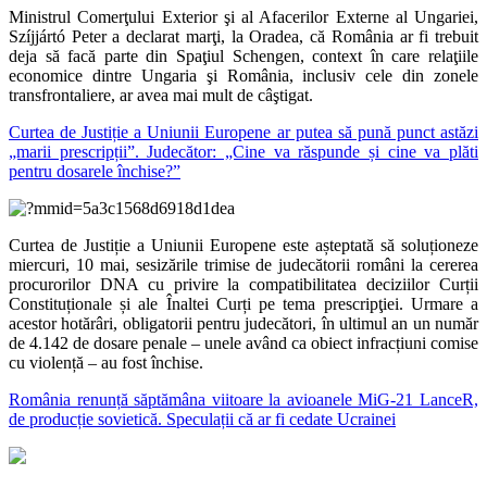
​Ministrul Comerţului Exterior şi al Afacerilor Externe al Ungariei,
Szíjjártó Peter a declarat marţi, la Oradea, că România ar fi trebuit
deja să facă parte din Spaţiul Schengen, context în care relaţiile
economice dintre Ungaria şi România, inclusiv cele din zonele
transfrontaliere, ar avea mai mult de câştigat.
Curtea de Justiție a Uniunii Europene ar putea să pună punct astăzi
„marii prescripții”. Judecător: „Cine va răspunde și cine va plăti
pentru dosarele închise?”
Curtea de Justiție a Uniunii Europene este așteptată să soluționeze
miercuri, 10 mai, sesizările trimise de judecătorii români la cererea
procurorilor DNA cu privire la compatibilitatea deciziilor Curții
Constituționale și ale Înaltei Curți pe tema prescripţiei. Urmare a
acestor hotărâri, obligatorii pentru judecători, în ultimul an un număr
de 4.142 de dosare penale – unele având ca obiect infracțiuni comise
cu violență – au fost închise.
România renunță săptămâna viitoare la avioanele MiG-21 LanceR,
de producție sovietică. Speculații că ar fi cedate Ucrainei