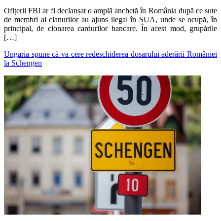
Ofițerii FBI ar fi declanșat o amplă anchetă în România după ce sute
de membri ai clanurilor au ajuns ilegal în SUA, unde se ocupă, în
principal, de clonarea cardurilor bancare. În acest mod, grupările
[…]
Ungaria spune că va cere redeschiderea dosarului aderării României
la Schengen