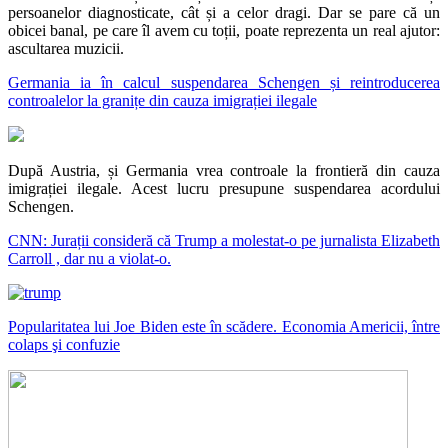
persoanelor diagnosticate, cât și a celor dragi. Dar se pare că un
obicei banal, pe care îl avem cu toții, poate reprezenta un real ajutor:
ascultarea muzicii.
Germania ia în calcul suspendarea Schengen și reintroducerea
controalelor la granițe din cauza imigrației ilegale
După Austria, și Germania vrea controale la frontieră din cauza
imigrației ilegale. Acest lucru presupune suspendarea acordului
Schengen.
CNN: Jurații consideră că Trump a molestat-o pe jurnalista Elizabeth
Carroll , dar nu a violat-o.
Popularitatea lui Joe Biden este în scădere. Economia Americii, între
colaps şi confuzie