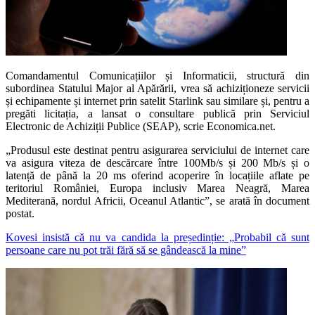
Comandamentul Comunicațiilor și Informaticii, structură din
subordinea Statului Major al Apărării, vrea să achiziționeze servicii
și echipamente și internet prin satelit Starlink sau similare și, pentru a
pregăti licitația, a lansat o consultare publică prin Serviciul
Electronic de Achiziții Publice (SEAP), scrie Economica.net.
„Produsul este destinat pentru asigurarea serviciului de internet care
va asigura viteza de descărcare între 100Mb/s și 200 Mb/s și o
latență de până la 20 ms oferind acoperire în locațiile aflate pe
teritoriul României, Europa inclusiv Marea Neagră, Marea
Mediterană, nordul Africii, Oceanul Atlantic”, se arată în document
postat.
Kovesi insistă că nu va candida la președinție: „Probabil că sunt
persoane care nu pot trăi fără să se gândească la mine”