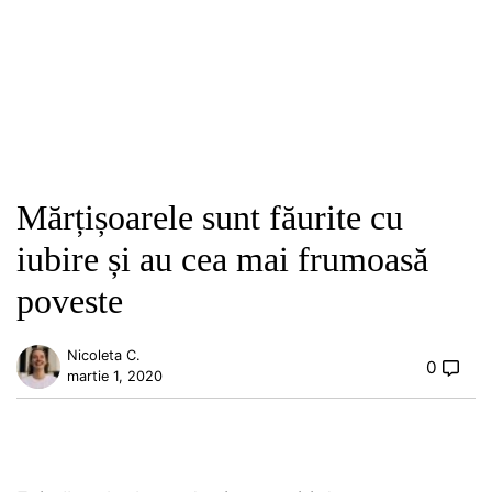
Mărțișoarele sunt făurite cu
iubire și au cea mai frumoasă
poveste
Nicoleta C.
0
martie 1, 2020