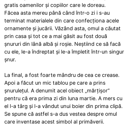
gratis oamenilor și copiilor care le doreau.
Făcea asta mereu până când într-o zi i s-au
terminat materialele din care confecționa acele
ornamente și jucării. Văzând asta, omul a căutat
prin casa şi tot ce a mai găsit au fost două
şnururi din lână albă şi roşie. Neştiind ce să facă
cu ele, le-a îndreptat şi le-a împletit într-un singur
șnur.
La final, a fost foarte mândru de cea ce crease.
Apoi a făcut un mic tablou pe care a prins
şnuruleţul. A denumit acel obiect „mărţişor”
pentru că era prima zi din luna martie. A mers cu
el l-a târg și l-a vândut unui boier din prima clipă.
Se spune că astfel s-a dus vestea despre omul
care inventase acest simbol al primăverii.