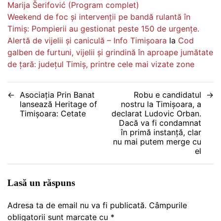
Marija Šerifović (Program complet)
Weekend de foc și intervenții pe bandă rulantă în
Timiș: Pompierii au gestionat peste 150 de urgențe.
Alertă de vijelii și caniculă – Info Timișoara
la
Cod
galben de furtuni, vijelii și grindină în aproape jumătate
de țară: județul Timiș, printre cele mai vizate zone
Navigare
Asociația Prin Banat
Robu e candidatul
lansează Heritage of
nostru la Timişoara, a
în
Timișoara: Cetate
declarat Ludovic Orban.
Dacă va fi condamnat
articole
în primă instanţă, clar
nu mai putem merge cu
el
Lasă un răspuns
Adresa ta de email nu va fi publicată.
Câmpurile
obligatorii sunt marcate cu
*