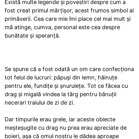
Există multe legende și povestiri despre cum a
fost creat primul mărţişor, acest frumos simbol al
primăverii. Cea care mie îmi place cel mai mult și
mă atinge, cumva, personal este cea despre
bunătate și speranță.
Se spune că a fost odată un om care confecţiona
tot felul de lucruri: păpuşi din lemn, hăinuţe
pentru ele, fundiţe și şnuruleţe. Tot ce făcea cu
drag și migală vindea la târg pentru bănuții
necerari traiului de zi de zi.
Dar timpurile erau grele, iar aceste obiecte
meșteșugite cu drag nu prea erau apreciate de
boieri, așa că omul nostru le dădea aproape