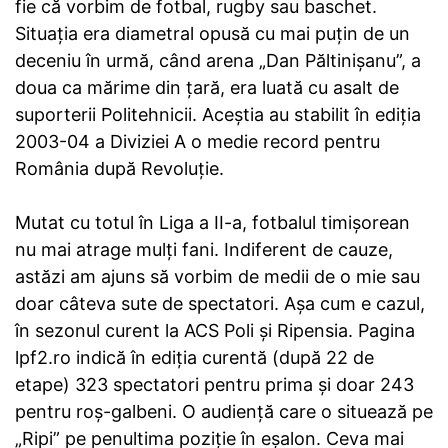
fie că vorbim de fotbal, rugby sau baschet.
Situaţia era diametral opusă cu mai puţin de un
deceniu în urmă, când arena „Dan Păltinişanu”, a
doua ca mărime din ţară, era luată cu asalt de
suporterii Politehnicii. Aceştia au stabilit în ediţia
2003-04 a Diviziei A o medie record pentru
România după Revoluţie.
Mutat cu totul în Liga a II-a, fotbalul timişorean
nu mai atrage mulţi fani. Indiferent de cauze,
astăzi am ajuns să vorbim de medii de o mie sau
doar câteva sute de spectatori. Aşa cum e cazul,
în sezonul curent la ACS Poli şi Ripensia. Pagina
lpf2.ro indică în ediţia curentă (după 22 de
etape) 323 spectatori pentru prima şi doar 243
pentru roş-galbeni. O audienţă care o situează pe
„Ripi” pe penultima poziţie în eşalon. Ceva mai