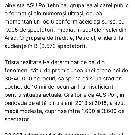
bine stă ASU Politehnica, gruparea al cărei public
e format şi din numeroşi ultraşi, ocupă
momentan un loc 6 conform aceleiaşi surse, cu
1.095 de spectatori, imediat în spatele rivalei din
Arad. O grupare de tradiţie, Petrolul, e liderul la
audienţe în B (3.573 spectatori).
Trista realitate i-a determinat pe cei din
fenomen, sătui de promisiunea unei arene noi de
30-40.000 de locuri, să spună că şi un stadion
cochet de 10 mii de locuri ar fi arhisuficient
pentru situaţia actuală. Grăitor e că ACS Poli, în
perioada de elită dintre anii 2013 şi 2018, a avut
medii modeste, cuprinse între 1.600 şi 3.600 de
spectatori.