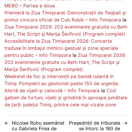
MEBO – Partea a doua
Premieră la Ziua Timișoarei: Demonstrații de Teqball și
primul concurs oficial de Cub Rubik – Info Timișoara
la
Ziua Timișoarei 2026: 203 evenimente gratuite cu Beth
Hart, The Script și Marija Šerifović (Program complet)
Accesibilitate la Ziua Timișoarei 2026: Concerte
traduse în limbajul mimico-gestual și zone speciale
pentru public – Info Timișoara
la
Ziua Timișoarei 2026:
203 evenimente gratuite cu Beth Hart, The Script și
Marija Šerifović (Program complet)
Weekend de foc și intervenții pe bandă rulantă în
Timiș: Pompierii au gestionat peste 150 de urgențe.
Alertă de vijelii și caniculă – Info Timișoara
la
Cod
galben de furtuni, vijelii și grindină în aproape jumătate
de țară: județul Timiș, printre cele mai vizate zone
Navigare
Nicolae Robu asemănat
Președinții de tribunale
cu Gabriela Firea de
se întorc la 180 de
în