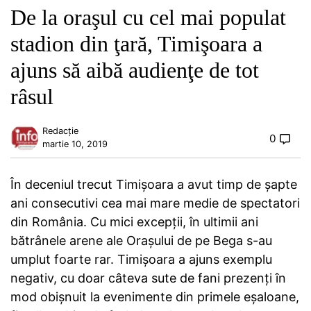
De la oraşul cu cel mai populat
stadion din ţară, Timişoara a
ajuns să aibă audienţe de tot
râsul
Redacție
0
martie 10, 2019
În deceniul trecut Timişoara a avut timp de şapte
ani consecutivi cea mai mare medie de spectatori
din România. Cu mici excepţii, în ultimii ani
bătrânele arene ale Oraşului de pe Bega s-au
umplut foarte rar. Timişoara a ajuns exemplu
negativ, cu doar câteva sute de fani prezenţi în
mod obişnuit la evenimente din primele eşaloane,